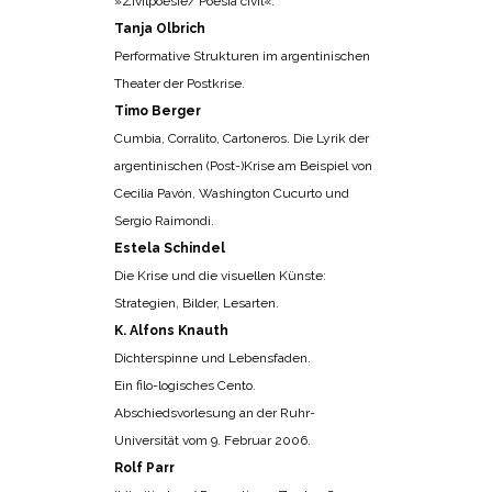
»Zivilpoesie/ Poesia civil«.
Tanja Olbrich
Performative Strukturen im argentinischen
Theater der Postkrise.
Timo Berger
Cumbia, Corralito, Cartoneros. Die Lyrik der
argentinischen (Post-)Krise am Beispiel von
Cecilia Pavón, Washington Cucurto und
Sergio Raimondi.
Estela Schindel
Die Krise und die visuellen Künste:
Strategien, Bilder, Lesarten.
K. Alfons Knauth
Dichterspinne und Lebensfaden.
Ein filo-logisches Cento.
Abschiedsvorlesung an der Ruhr-
Universität vom 9. Februar 2006.
Rolf Parr