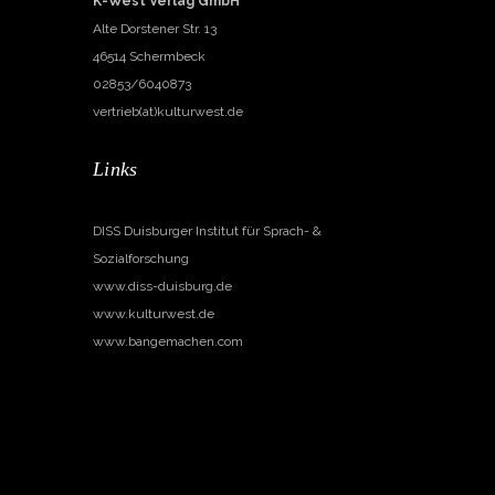
K-West Verlag GmbH
Alte Dorstener Str. 13
46514 Schermbeck
02853/6040873
vertrieb(at)kulturwest.de
Links
DISS Duisburger Institut für Sprach- &
Sozialforschung
www.diss-duisburg.de
www.kulturwest.de
www.bangemachen.com