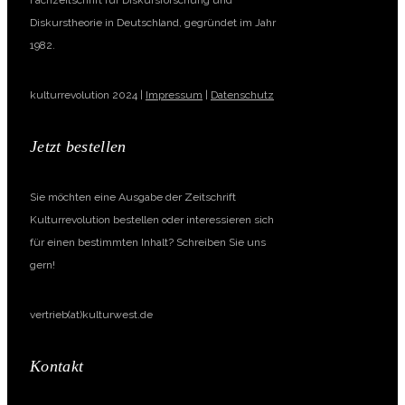
Fachzeitschrift für Diskursforschung und
Diskurstheorie in Deutschland, gegründet im Jahr
1982.
kulturrevolution 2024 |
Impressum
|
Datenschutz
Jetzt bestellen
Sie möchten eine Ausgabe der Zeitschrift
Kulturrevolution bestellen oder interessieren sich
für einen bestimmten Inhalt? Schreiben Sie uns
gern!
vertrieb(at)kulturwest.de
Kontakt