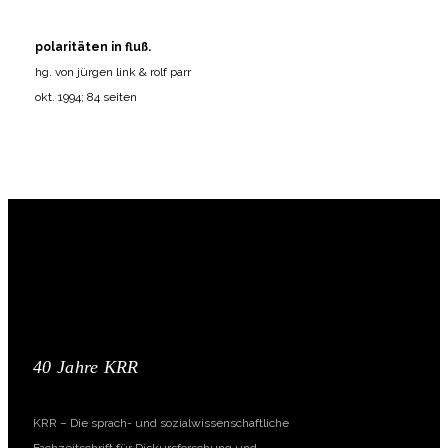
polaritäten in fluß.
hg. von jürgen link & rolf parr
okt. 1994; 84 seiten
40 Jahre KRR
KRR – Die sprach- und sozialwissenschaftliche