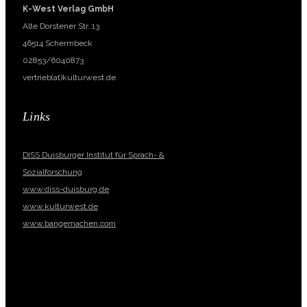
K-West Verlag GmbH
Alte Dorstener Str. 13
46514 Schermbeck
02853/6040873
vertrieb(at)kulturwest.de
Links
DISS Duisburger Institut für Sprach- &
Sozialforschung
www.diss-duisburg.de
www.kulturwest.de
www.bangemachen.com