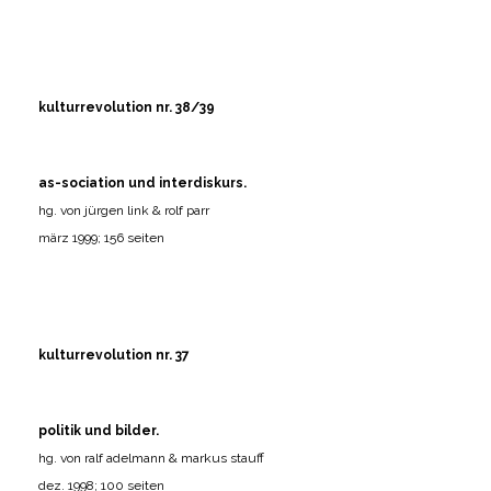
kulturrevolution nr. 38/39
as-sociation und interdiskurs.
hg. von jürgen link & rolf parr
märz 1999; 156 seiten
kulturrevolution nr. 37
politik und bilder.
hg. von ralf adelmann & markus stauff
dez. 1998; 100 seiten