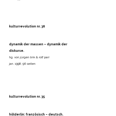
kulturrevolution nr. 36
dynamik der massen – dynamik der
diskurse.
hg. von jürgen link & rolf parr
jan. 1998; 96 seiten
kulturrevolution nr. 35
hölderlin: französisch – deutsch.