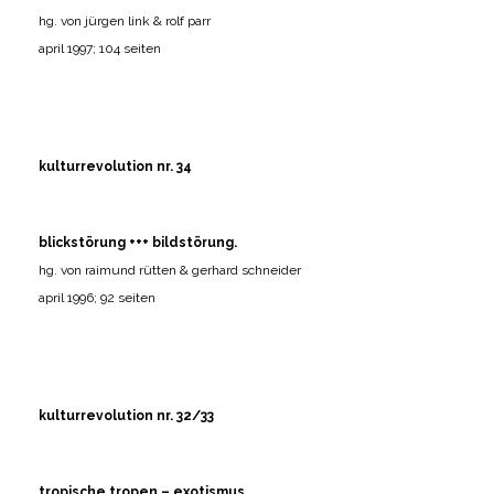
hg. von jürgen link & rolf parr
april 1997; 104 seiten
kulturrevolution nr. 34
blickstörung +++ bildstörung.
hg. von raimund rütten & gerhard schneider
april 1996; 92 seiten
kulturrevolution nr. 32/33
tropische tropen – exotismus.