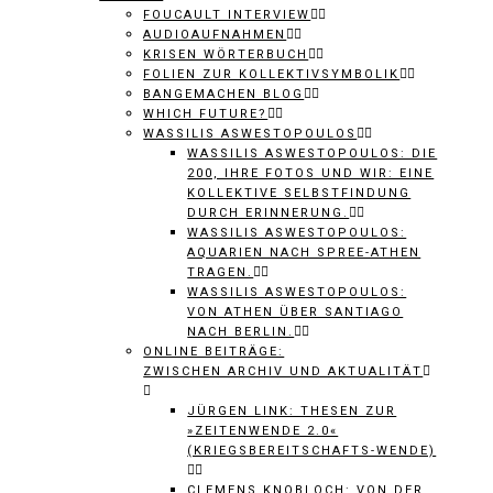
FOUCAULT INTERVIEW
AUDIOAUFNAHMEN
KRISEN WÖRTERBUCH
FOLIEN ZUR KOLLEKTIVSYMBOLIK
BANGEMACHEN BLOG
WHICH FUTURE?
WASSILIS ASWESTOPOULOS
WASSILIS ASWESTOPOULOS: DIE
200, IHRE FOTOS UND WIR: EINE
KOLLEKTIVE SELBSTFINDUNG
DURCH ERINNERUNG.
WASSILIS ASWESTOPOULOS:
AQUARIEN NACH SPREE-ATHEN
TRAGEN.
WASSILIS ASWESTOPOULOS:
VON ATHEN ÜBER SANTIAGO
NACH BERLIN.
ONLINE BEITRÄGE:
ZWISCHEN ARCHIV UND AKTUALITÄT
JÜRGEN LINK: THESEN ZUR
»ZEITENWENDE 2.0«
(KRIEGSBEREITSCHAFTS-WENDE)
CLEMENS KNOBLOCH: VON DER