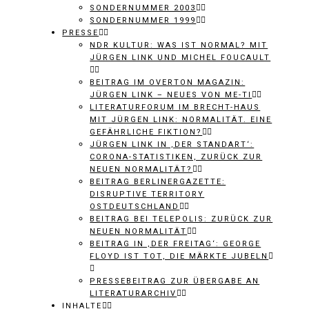
SONDERNUMMER 2003
SONDERNUMMER 1999
PRESSE
NDR KULTUR: WAS IST NORMAL? MIT
JÜRGEN LINK UND MICHEL FOUCAULT
BEITRAG IM OVERTON MAGAZIN:
JÜRGEN LINK – NEUES VON ME-TI
LITERATURFORUM IM BRECHT-HAUS
MIT JÜRGEN LINK: NORMALITÄT. EINE
GEFÄHRLICHE FIKTION?
JÜRGEN LINK IN ‚DER STANDART‘:
CORONA-STATISTIKEN, ZURÜCK ZUR
NEUEN NORMALITÄT?
BEITRAG BERLINERGAZETTE:
DISRUPTIVE TERRITORY
OSTDEUTSCHLAND
BEITRAG BEI TELEPOLIS: ZURÜCK ZUR
NEUEN NORMALITÄT
BEITRAG IN ‚DER FREITAG‘: GEORGE
FLOYD IST TOT, DIE MÄRKTE JUBELN
PRESSEBEITRAG ZUR ÜBERGABE AN
LITERATURARCHIV
INHALTE