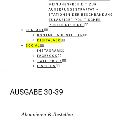
MEINUNGSFREIHEIT ZUR
ÄUSSERUNGSSTRAFTAT – S
TATIONEN DER BESCHRÄNKUNG Z
ULÄSSIGER POLITISCHER P
OSITIONIERUNG.
KONTAKT
KONTAKT & BESTELLEN
DIGITALABO
SOCIAL
INSTAGRAM
FACEBOOK
TWITTER / X
LINKEDIN
AUSGABE 30-39
Abonnieren & Bestellen