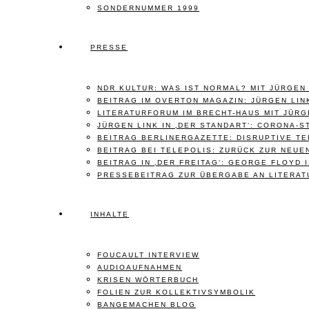
SONDERNUMMER 1999
PRESSE
NDR KULTUR: WAS IST NORMAL? MIT JÜRGEN
BEITRAG IM OVERTON MAGAZIN: JÜRGEN LIN
LITERATURFORUM IM BRECHT-HAUS MIT JÜRG
JÜRGEN LINK IN ‚DER STANDART‘: CORONA-S
BEITRAG BERLINERGAZETTE: DISRUPTIVE T
BEITRAG BEI TELEPOLIS: ZURÜCK ZUR NEUE
BEITRAG IN ‚DER FREITAG‘: GEORGE FLOYD 
PRESSEBEITRAG ZUR ÜBERGABE AN LITERAT
INHALTE
FOUCAULT INTERVIEW
AUDIOAUFNAHMEN
KRISEN WÖRTERBUCH
FOLIEN ZUR KOLLEKTIVSYMBOLIK
BANGEMACHEN BLOG