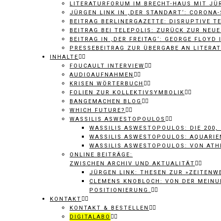
LITERATURFORUM IM BRECHT-HAUS MIT JÜR
JÜRGEN LINK IN ‚DER STANDART‘: CORONA
BEITRAG BERLINERGAZETTE: DISRUPTIVE 
BEITRAG BEI TELEPOLIS: ZURÜCK ZUR NEU
BEITRAG IN ‚DER FREITAG‘: GEORGE FLOYD
PRESSEBEITRAG ZUR ÜBERGABE AN LITERA
INHALTE
FOUCAULT INTERVIEW
AUDIOAUFNAHMEN
KRISEN WÖRTERBUCH
FOLIEN ZUR KOLLEKTIVSYMBOLIK
BANGEMACHEN BLOG
WHICH FUTURE?
WASSILIS ASWESTOPOULOS
WASSILIS ASWESTOPOULOS: DIE 200,
WASSILIS ASWESTOPOULOS: AQUARIE
WASSILIS ASWESTOPOULOS: VON ATH
ONLINE BEITRÄGE:
ZWISCHEN ARCHIV UND AKTUALITÄT
JÜRGEN LINK: THESEN ZUR »ZEITENW
CLEMENS KNOBLOCH: VON DER MEINUN
OSITIONIERUNG.
KONTAKT
KONTAKT & BESTELLEN
DIGITALABO