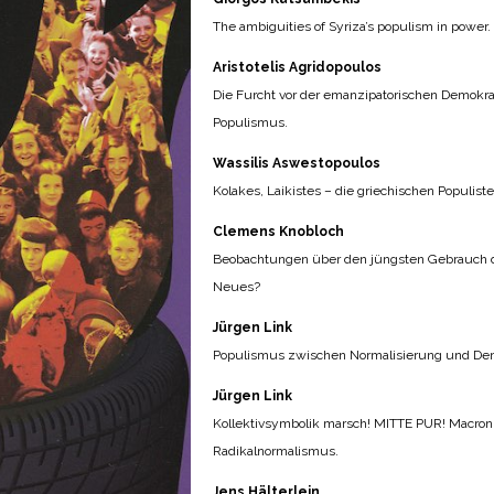
The ambiguities of Syriza’s populism in power.
Aristotelis Agridopoulos
Die Furcht vor der emanzipatorischen Demokr
Populismus.
Wassilis Aswestopoulos
Kolakes, Laikistes – die griechischen Populiste
Clemens Knobloch
Beobachtungen über den jüngsten Gebrauch 
Neues?
Jürgen Link
Populismus zwischen Normalisierung und Den
Jürgen Link
Kollektivsymbolik marsch! MITTE PUR! Macron 
Radikalnormalismus.
Jens Hälterlein