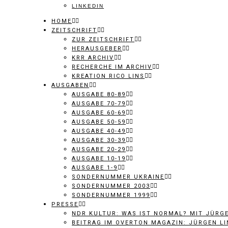
LINKEDIN
HOME
ZEITSCHRIFT
ZUR ZEITSCHRIFT
HERAUSGEBER
KRR ARCHIV
RECHERCHE IM ARCHIV
KREATION RICO LINS
AUSGABEN
AUSGABE 80-89
AUSGABE 70-79
AUSGABE 60-69
AUSGABE 50-59
AUSGABE 40-49
AUSGABE 30-39
AUSGABE 20-29
AUSGABE 10-19
AUSGABE 1-9
SONDERNUMMER UKRAINE
SONDERNUMMER 2003
SONDERNUMMER 1999
PRESSE
NDR KULTUR: WAS IST NORMAL? MIT JÜRG
BEITRAG IM OVERTON MAGAZIN: JÜRGEN LI