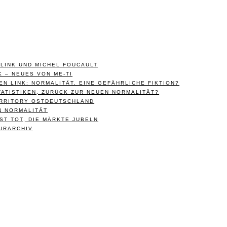
 LINK UND MICHEL FOUCAULT
K – NEUES VON ME-TI
EN LINK: NORMALITÄT. EINE GEFÄHRLICHE FIKTION?
TATISTIKEN, ZURÜCK ZUR NEUEN NORMALITÄT?
ERRITORY OSTDEUTSCHLAND
N NORMALITÄT
IST TOT, DIE MÄRKTE JUBELN
URARCHIV