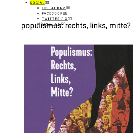
SOCIAL
INSTAGRAM
FACEBOOK
TWITTER / X
populismus: rechts, links, mitte?
LINKEDIN