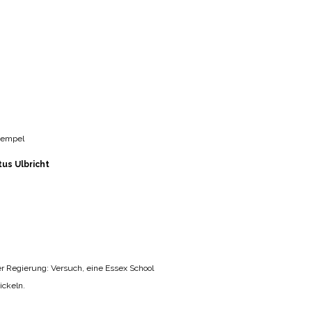
xempel
us Ulbricht
er Regierung: Versuch, eine Essex School
ickeln.