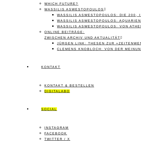
WHICH FUTURE?
WASSILIS ASWESTOPOULOS
WASSILIS ASWESTOPOULOS: DIE 200, 
WASSILIS ASWESTOPOULOS: AQUARIEN
WASSILIS ASWESTOPOULOS: VON ATHE
ONLINE BEITRÄGE:
ZWISCHEN ARCHIV UND AKTUALITÄT
JÜRGEN LINK: THESEN ZUR »ZEITENWE
CLEMENS KNOBLOCH: VON DER MEINUN
KONTAKT
KONTAKT & BESTELLEN
DIGITALABO
SOCIAL
INSTAGRAM
FACEBOOK
TWITTER / X