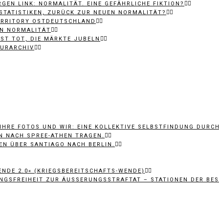
GEN LINK: NORMALITÄT. EINE GEFÄHRLICHE FIKTION?
-STATISTIKEN, ZURÜCK ZUR NEUEN NORMALITÄT?
TERRITORY OSTDEUTSCHLAND
EN NORMALITÄT
 IST TOT, DIE MÄRKTE JUBELN
TURARCHIV
 IHRE FOTOS UND WIR: EINE KOLLEKTIVE SELBSTFINDUNG DURC
N NACH SPREE-ATHEN TRAGEN.
EN ÜBER SANTIAGO NACH BERLIN.
ENDE 2.0« (KRIEGSBEREITSCHAFTS-WENDE)
GSFREIHEIT ZUR ÄUSSERUNGSSTRAFTAT – STATIONEN DER BESC