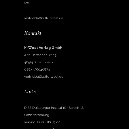
gern!
vertrieb(at)kulturwest.de
Kontakt
K-West Verlag GmbH
Alte Dorstener Str. 13
46514 Schermbeck
02853/6040873
vertrieb(at)kulturwest.de
Links
DISS Duisburger Institut für Sprach- &
Sozialforschung
www.diss-duisburg.de