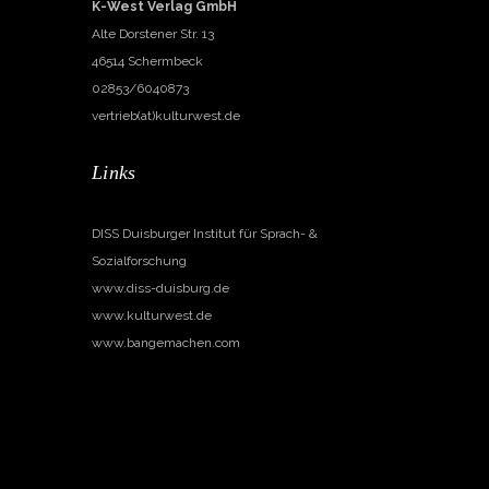
K-West Verlag GmbH
Alte Dorstener Str. 13
46514 Schermbeck
02853/6040873
vertrieb(at)kulturwest.de
Links
DISS Duisburger Institut für Sprach- &
Sozialforschung
www.diss-duisburg.de
www.kulturwest.de
www.bangemachen.com