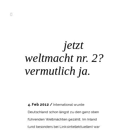
04 Feb.
jetzt
weltmacht nr. 2?
vermutlich ja.
POSTED AT 16:48H
IN
BANGEMACHEN
,
NORMALISMUS
BY
REDAKTION KRR
4. Feb 2012 /
International wurde
Deutschland schon längst zu den ganz oben
führenden Weltmächten gezählt. Im Inland
(und besonders bei Linksintellektuellen) war