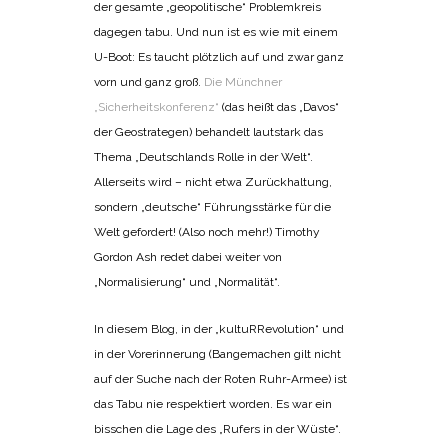
der gesamte „geopolitische“ Problemkreis
dagegen tabu. Und nun ist es wie mit einem
U-Boot: Es taucht plötzlich auf und zwar ganz
vorn und ganz groß.
Die Münchner
„Sicherheitskonferenz“
(das heißt das „Davos“
der Geostrategen) behandelt lautstark das
Thema „Deutschlands Rolle in der Welt“.
Allerseits wird – nicht etwa Zurückhaltung,
sondern „deutsche“ Führungsstärke für die
Welt gefordert! (Also noch mehr!) Timothy
Gordon Ash redet dabei weiter von
„Normalisierung“ und „Normalität“.
In diesem Blog, in der „kultuRRevolution“ und
in der Vorerinnerung (Bangemachen gilt nicht
auf der Suche nach der Roten Ruhr-Armee) ist
das Tabu nie respektiert worden. Es war ein
bisschen die Lage des „Rufers in der Wüste“.