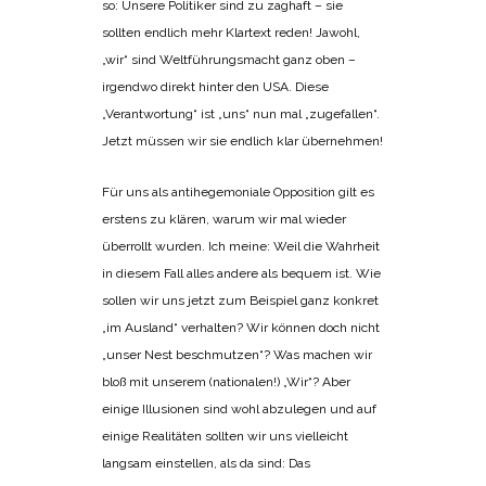
so: Unsere Politiker sind zu zaghaft – sie
sollten endlich mehr Klartext reden! Jawohl,
„wir“ sind Weltführungsmacht ganz oben –
irgendwo direkt hinter den USA. Diese
„Verantwortung“ ist „uns“ nun mal „zugefallen“.
Jetzt müssen wir sie endlich klar übernehmen!
Für uns als antihegemoniale Opposition gilt es
erstens zu klären, warum wir mal wieder
überrollt wurden. Ich meine: Weil die Wahrheit
in diesem Fall alles andere als bequem ist. Wie
sollen wir uns jetzt zum Beispiel ganz konkret
„im Ausland“ verhalten? Wir können doch nicht
„unser Nest beschmutzen“? Was machen wir
bloß mit unserem (nationalen!) „Wir“? Aber
einige Illusionen sind wohl abzulegen und auf
einige Realitäten sollten wir uns vielleicht
langsam einstellen, als da sind: Das