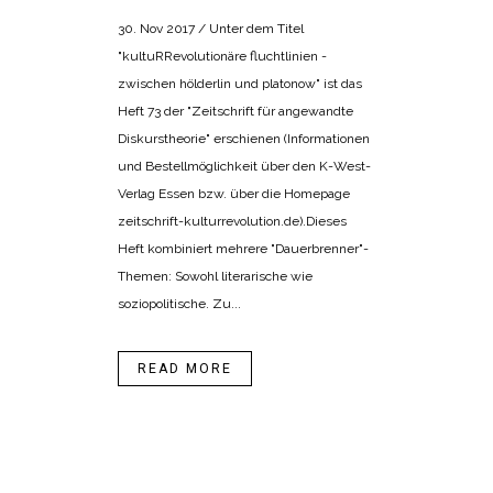
30. Nov 2017 / Unter dem Titel
"kultuRRevolutionäre fluchtlinien -
zwischen hölderlin und platonow" ist das
Heft 73 der "Zeitschrift für angewandte
Diskurstheorie" erschienen (Informationen
und Bestellmöglichkeit über den K-West-
Verlag Essen bzw. über die Homepage
zeitschrift-kulturrevolution.de).Dieses
Heft kombiniert mehrere "Dauerbrenner"-
Themen: Sowohl literarische wie
soziopolitische. Zu...
READ MORE