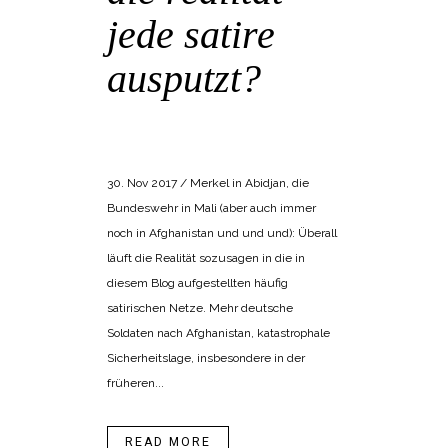
jede satire
ausputzt?
POSTED AT 12:57H
IN
BANGEMACHEN
,
KOLLEKTIVSYMBOLIK
30. Nov 2017 / Merkel in Abidjan, die
Bundeswehr in Mali (aber auch immer
noch in Afghanistan und und und): Überall
läuft die Realität sozusagen in die in
diesem Blog aufgestellten häufig
satirischen Netze. Mehr deutsche
Soldaten nach Afghanistan, katastrophale
Sicherheitslage, insbesondere in der
früheren...
READ MORE