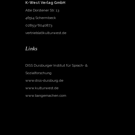
K-West Verlag GmbH
Alte Dorstener Str. 13
46514 Schermbeck
02853/6040873
vertrieb(at)kulturwest.de
Links
DISS Duisburger Institut für Sprach- &
Sozialforschung
www.diss-duisburg.de
www.kulturwest.de
www.bangemachen.com