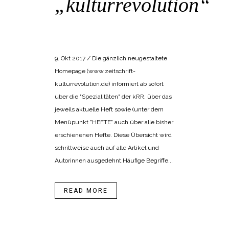
„kulturrevolution“
POSTED AT 18:26H
IN
BANGEMACHEN
,
INTERDISKURS
9. Okt 2017 / Die gänzlich neugestaltete
Homepage (www.zeitschrift-
kulturrevolution.de) informiert ab sofort
über die "Spezialitäten" der kRR, über das
jeweils aktuelle Heft sowie (unter dem
Menüpunkt "HEFTE" auch über alle bisher
erschienenen Hefte. Diese Übersicht wird
schrittweise auch auf alle Artikel und
Autorinnen ausgedehnt.Häufige Begriffe...
READ MORE