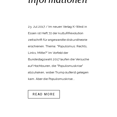
POSTED AT 14:18H
IN
BANGEMACHEN
,
POPULISMUS
23. Jul 2017 / Im neuen Verlag K-West in
Essen ist Heft 72 der kultuRRevolution
zeitschrift für angewandte diskurstheorie
erschienen. Thema: "Populismus: Rechts,
Links, Mitte?" Im Vorfeld der
Bundestagswahl 2017 laufen die Versuche
auf Hochtouren, die "Populismuskrise"
abzuhaken, wobei Trump äußerst gelegen
kam. Aber die Populismuskrise...
READ MORE