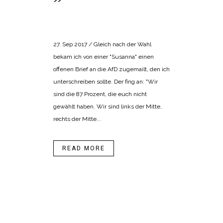
POSTED AT 12:53H
IN
BANGEMACHEN
,
NORMALISMUS
27. Sep 2017 / Gleich nach der Wahl
bekam ich von einer "Susanna" einen
offenen Brief an die AfD zugemailt, den ich
unterschreiben sollte. Der fing an: "Wir
sind die 87 Prozent, die euch nicht
gewählt haben. Wir sind links der Mitte,
rechts der Mitte...
READ MORE