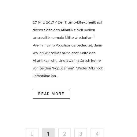
POSTED AT 16:49H
IN
BANGEMACHEN
,
NORMALISMUS
27. Mrz 2017 / Der Trump-Effekt heißt auf
dieser Seite des Atlantiks: Wir wollen
unsre alte normale Mitte wiederham!
Wenn Trump Populismus bedeutet, dann
wollen wir sowas auf dieser Seite des
Atlantiks nicht. Und zwar natürlich keine
von beiden "Populismen": Weder AfD noch
Lafontaine (an...
READ MORE
1
2
3
4