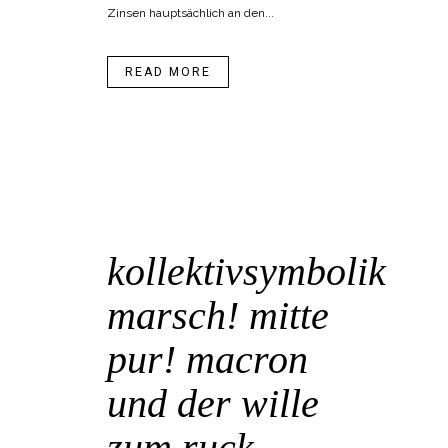
Zinsen hauptsächlich an den...
READ MORE
08 Mai
kollektivsymbolik
marsch! mitte
pur! macron
und der wille
zum ruck