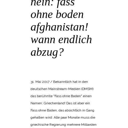
nein: fass
ohne boden
afghanistan!
wann endlich
abzug?
POSTED AT 15:40H
IN
BANGEMACHEN
,
DISKURSANALYTISCHE WORTMELDUNG
31. Mai 2017 / Bekanntlich hat in den
deutschen Mainstream-Medien (DMSM)
das berühmte "Fass ohne Boden" einen
Namen: Griechenland! Das ist aber ein
Fass ohne Boden, das absichtlich in Gang
gehalten wird: Alle paar Monate muss die
griechische Regierung mehrere Milliarden