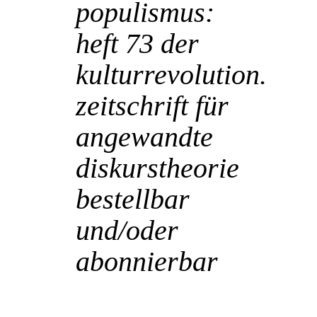
populismus:
heft 73 der
kulturrevolution.
zeitschrift für
angewandte
diskurstheorie
bestellbar
und/oder
abonnierbar
POSTED AT 16:43H
IN
BANGEMACHEN
,
KOLLEKTIVSYMBOLIK