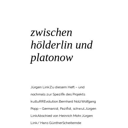
13 Juni
zwischen
hölderlin und
platonow
POSTED AT 14:21H
IN
BANGEMACHEN
,
INTERDISKURS
Jürgen LinkZu diesem Heft – und
nochmals zur Spezifik des Projekts
kultuRREvolution.Bernhard NolzWolfgang
Popp – Germanist, Pazifist, schwul.Jürgen
LinkAbschied von Heinrich Mohr.Jürgen
Link/ Hans GüntherScheiternde