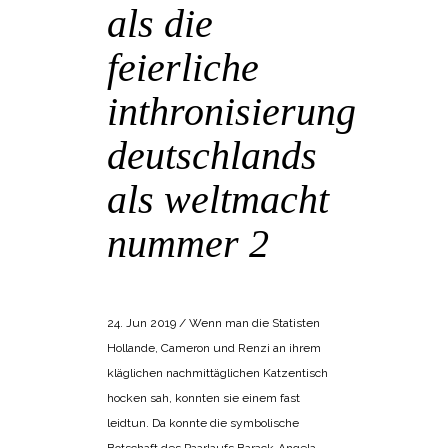
als die
feierliche
inthronisierung
deutschlands
als weltmacht
nummer 2
POSTED AT 13:15H
IN
BANGEMACHEN
,
KRISE
24. Jun 2019 / Wenn man die Statisten
Hollande, Cameron und Renzi an ihrem
kläglichen nachmittäglichen Katzentisch
hocken sah, konnten sie einem fast
leidtun. Da konnte die symbolische