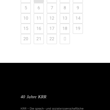
5
6
7
8
9
10
11
12
13
14
15
16
17
18
19
20
21
22
40 Jahre KRR
KRR – Die sprach- und sozialwissenschaftliche