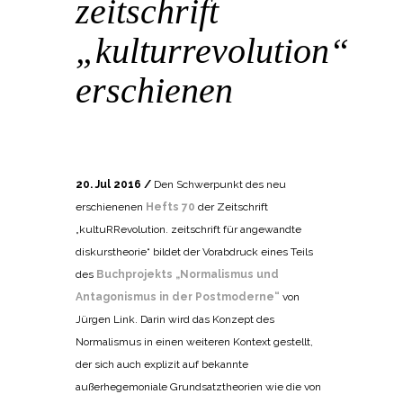
zeitschrift
„kulturrevolution“
erschienen
POSTED AT 19:00H
IN
BANGEMACHEN
,
INTERDISKURS
BY
REDAKTION KRR
20. Jul 2016 /
Den Schwerpunkt des neu
erschienenen
Hefts 70
der Zeitschrift
„kultuRRevolution. zeitschrift für angewandte
diskurstheorie“ bildet der Vorabdruck eines Teils
des
Buchprojekts „Normalismus und
Antagonismus in der Postmoderne“
von
Jürgen Link. Darin wird das Konzept des
Normalismus in einen weiteren Kontext gestellt,
der sich auch explizit auf bekannte
außerhegemoniale Grundsatztheorien wie die von