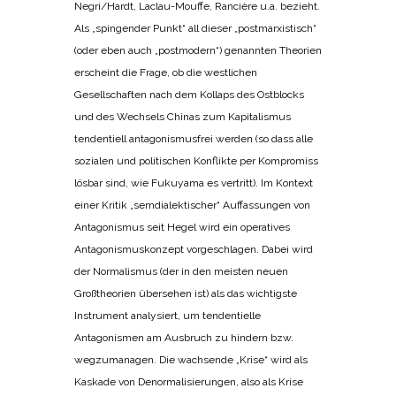
Negri/Hardt, Laclau-Mouffe, Rancière u.a. bezieht.
Als „spingender Punkt“ all dieser „postmarxistisch“
(oder eben auch „postmodern“) genannten Theorien
erscheint die Frage, ob die westlichen
Gesellschaften nach dem Kollaps des Ostblocks
und des Wechsels Chinas zum Kapitalismus
tendentiell antagonismusfrei werden (so dass alle
sozialen und politischen Konflikte per Kompromiss
lösbar sind, wie Fukuyama es vertritt). Im Kontext
einer Kritik „semdialektischer“ Auffassungen von
Antagonismus seit Hegel wird ein operatives
Antagonismuskonzept vorgeschlagen. Dabei wird
der Normalismus (der in den meisten neuen
Großtheorien übersehen ist) als das wichtigste
Instrument analysiert, um tendentielle
Antagonismen am Ausbruch zu hindern bzw.
wegzumanagen. Die wachsende „Krise“ wird als
Kaskade von Denormalisierungen, also als Krise