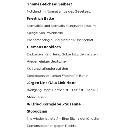
Thomas-Michael Seibert
Notstand im Normalismus des Gesetzes.
Friedrich Balke
Normalität und Normalisierungsprozesse im
Spiegel von Psychiatrie,
Phänomenologie und Medienwissenschaft.
Clemens Knobloch
Endzeiten. Karl Heinz Götze folgt den letzten
Wegen einiger deutscher
Kulturschaffender auf den
Dorotheenstädtischen Friedhof in Berlin.
Jürgen Link/Ulla Link-Heer
Wolfgang Popp: Germanist – Pazifist – Schwul.
Mein Leben.
Wilfried Korngiebel/Susanne
Slobodzian
Nie wieder ist jetzt? – Eine Bilanz der jüngsten
Demonstrationen gegen Rechts.