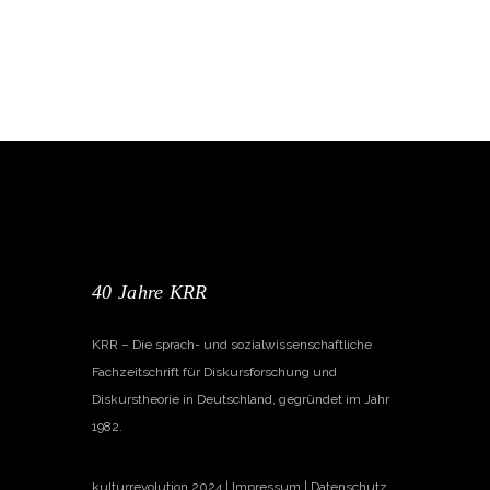
40 Jahre KRR
KRR – Die sprach- und sozialwissenschaftliche
Fachzeitschrift für Diskursforschung und
Diskurstheorie in Deutschland, gegründet im Jahr
1982.
kulturrevolution 2024 |
Impressum
|
Datenschutz