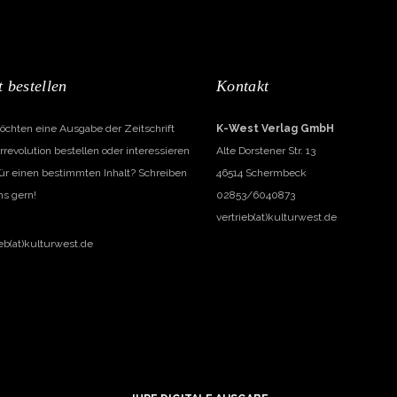
t bestellen
Kontakt
öchten eine Ausgabe der Zeitschrift
K-West Verlag GmbH
rrevolution bestellen oder interessieren
Alte Dorstener Str. 13
für einen bestimmten Inhalt? Schreiben
46514 Schermbeck
ns gern!
02853/6040873
vertrieb(at)kulturwest.de
ieb(at)kulturwest.de