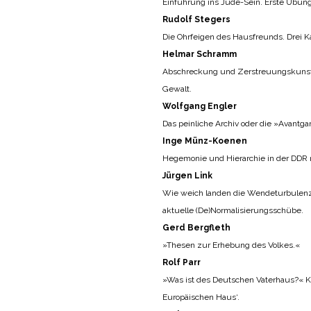
Einführung ins Jude-Sein. Erste Übung
Rudolf Stegers
Die Ohrfeigen des Hausfreunds. Drei K
Helmar Schramm
Abschreckung und Zerstreuungskunst. 
Gewalt.
Wolfgang Engler
Das peinliche Archiv oder die »Avantga
Inge Münz-Koenen
Hegemonie und Hierarchie in der DDR 
Jürgen Link
Wie weich landen die Wendeturbulenz
aktuelle (De)Normalisierungsschübe.
Gerd Bergfleth
»Thesen zur Erhebung des Volkes.«
Rolf Parr
»Was ist des Deutschen Vaterhaus?« 
Europäischen Haus‘.