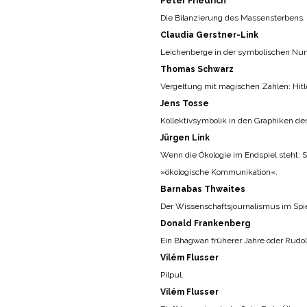
Peter Friedrich
Die Bilanzierung des Massensterbens. E
Claudia Gerstner-Link
Leichenberge in der symbolischen Nu
Thomas Schwarz
Vergeltung mit magischen Zahlen: Hit
Jens Tosse
Kollektivsymbolik in den Graphiken de
Jürgen Link
Wenn die Ökologie im Endspiel steht:
»ökologische Kommunikation«.
Barnabas Thwaites
Der Wissenschaftsjournalismus im Spi
Donald Frankenberg
Ein Bhagwan früherer Jahre oder Rudol
Vilém Flusser
Pilpul.
Vilém Flusser