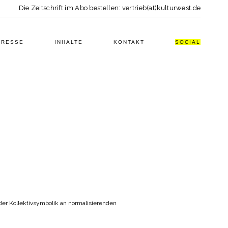
Die Zeitschrift im Abo bestellen: vertrieb(at)kulturwest.de
PRESSE
INHALTE
KONTAKT
SOCIAL
er Kollektivsymbolik an normalisierenden