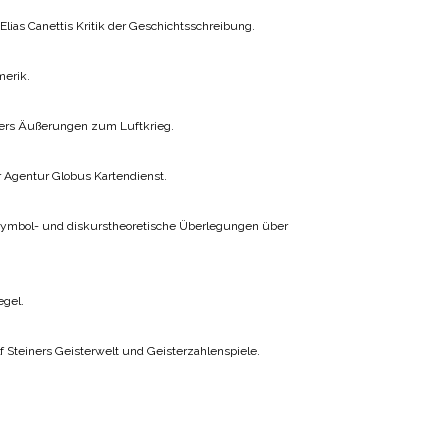
lias Canettis Kritik der Geschichtsschreibung.
merik.
lers Äußerungen zum Luftkrieg.
r Agentur Globus Kartendienst.
 Symbol- und diskurstheoretische Überlegungen über
egel.
f Steiners Geisterwelt und Geisterzahlenspiele.