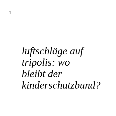
22 März
luftschläge auf
tripolis: wo
bleibt der
kinderschutzbund?
POSTED AT 17:15H
IN
BANGEMACHEN
,
DISKURSANALYTISCHE WORTMELDUNG
BY
REDAKTION
KRR