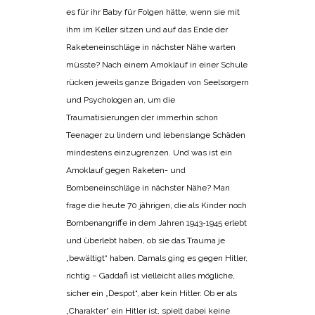
es für ihr Baby für Folgen hätte, wenn sie mit
ihm im Keller sitzen und auf das Ende der
Raketeneinschläge in nächster Nähe warten
müsste? Nach einem Amoklauf in einer Schule
rücken jeweils ganze Brigaden von Seelsorgern
und Psychologen an, um die
Traumatisierungen der immerhin schon
Teenager zu lindern und lebenslange Schäden
mindestens einzugrenzen. Und was ist ein
Amoklauf gegen Raketen- und
Bombeneinschläge in nächster Nähe? Man
frage die heute 70 jährigen, die als Kinder noch
Bombenangriffe in dem Jahren 1943-1945 erlebt
und überlebt haben, ob sie das Trauma je
„bewältigt“ haben. Damals ging es gegen Hitler,
richtig – Gaddafi ist vielleicht alles mögliche,
sicher ein „Despot“, aber kein Hitler. Ob er als
„Charakter“ ein Hitler ist, spielt dabei keine