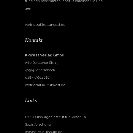
für einen bestimmten Inhalt? Schreiben Sie uns
gern!
vertrieb(at)kulturwest.de
Kontakt
K-West Verlag GmbH
Alte Dorstener Str. 13
46514 Schermbeck
02853/6040873
vertrieb(at)kulturwest.de
Links
DISS Duisburger Institut für Sprach- &
Sozialforschung
www.diss-duisburg.de