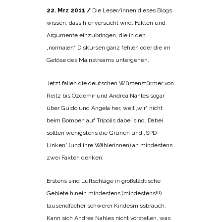
22. Mrz 2011 /
Die Leser/innen dieses Blogs
wissen, dass hier versucht wird, Fakten und
Argumente einzubringen, die in den
„normalen“ Diskursen ganz fehlen oder die im
Getöse des Mainstreams untergehen.
Jetzt fallen die deutschen Wüstenstürmer von
Reitz bis Özdemir und Andrea Nahles sogar
über Guido und Angela her, weil „wir“ nicht
beim Bomben auf Tripolis dabei sind. Dabei
sollten wenigstens die Grünen und „SPD-
Linken“ (und ihre Wählerinnen) an mindestens
zwei Fakten denken:
Erstens sind Luftschläge in großstädtische
Gebiete hinein mindestens (mindestens!!!)
tausendfacher schwerer Kindesmissbrauch.
Kann sich Andrea Nahles nicht vorstellen, was