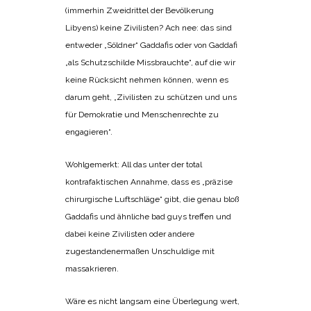
(immerhin Zweidrittel der Bevölkerung
Libyens) keine Zivilisten? Ach nee: das sind
entweder „Söldner“ Gaddafis oder von Gaddafi
„als Schutzschilde Missbrauchte“, auf die wir
keine Rücksicht nehmen können, wenn es
darum geht, „Zivilisten zu schützen und uns
für Demokratie und Menschenrechte zu
engagieren“.
Wohlgemerkt: All das unter der total
kontrafaktischen Annahme, dass es „präzise
chirurgische Luftschläge“ gibt, die genau bloß
Gaddafis und ähnliche bad guys treffen und
dabei keine Zivilisten oder andere
zugestandenermaßen Unschuldige mit
massakrieren.
Wäre es nicht langsam eine Überlegung wert,