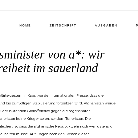
HOME
ZEITSCHRIFT
AUSGABEN
sminister von a*: wir
reiheit im sauerland
ORTMELDUNG
BY
REDAKTION KRR
ärte gestern in Kabul vor der internationalen Presse, dass die
 bis zur völligen Stabilisierung fortsetzen wird. Afghanistan werde
 bei der laufenden Großoffensive gegen die sogenannten
roristen keine Krieger seien, sondern Terroristen. Die
chlechert, so dass die afghanische Republikwehr noch wenigstens 5
izei helfen müsse. Auf Fragen nach den Kosten dieser