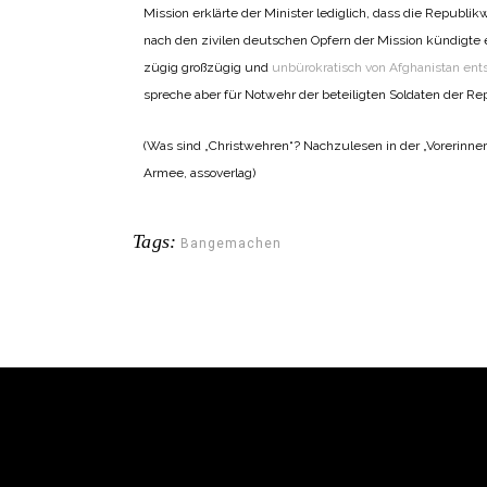
Mission erklärte der Minister lediglich, dass die Republi
nach den zivilen deutschen Opfern der Mission kündigte 
zügig großzügig und
unbürokratisch von Afghanistan ent
spreche aber für Notwehr der beteiligten Soldaten der Re
(Was sind „Christwehren“? Nachzulesen in der „Vorerinne
Armee, assoverlag)
Tags:
Bangemachen