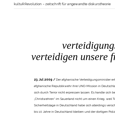
kultuRRevolution – zeitschrift für angewandte diskurstheorie
23 Juli
verteidigung
verteidigen unsere f
POSTED AT 12:59H
IN
BANGEMACHEN
,
DISKURSANALYTISCHE W
23. Jul 2009 /
Der afghanische Verteidigungsminister erkl
afghanische Republikwehr ihre UNO-Mission in Deutschland
sich durch Terror nicht erpressen lassen. Es handle sich
„Christwehren“ im Sauerland nicht um einen Krieg. weil Ter
Sicherheitslage in Deutschland habe sich allerdings vers
bis 10 Jahre in Deutschland bleiben und der dortigen Pol