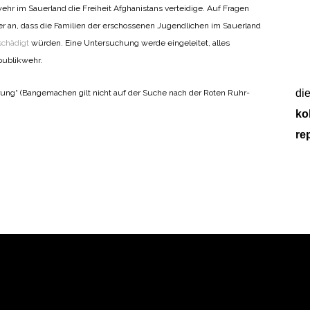
kwehr im Sauerland die Freiheit Afghanistans verteidige. Auf Fragen
er an, dass die Familien der erschossenen Jugendlichen im Sauerland
schädigt
würden. Eine Untersuchung werde eingeleitet, alles
publikwehr.
di
rung“ (Bangemachen gilt nicht auf der Suche nach der Roten Ruhr-
ko
re