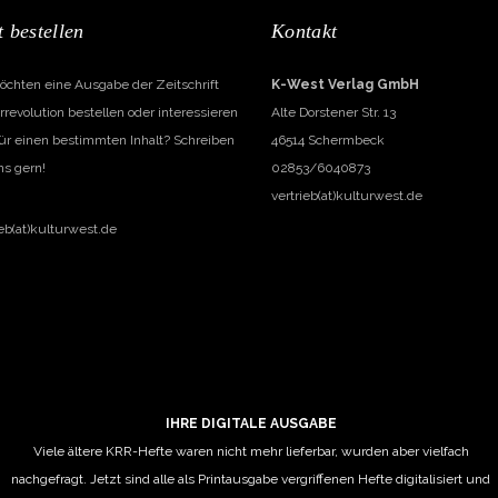
t bestellen
Kontakt
öchten eine Ausgabe der Zeitschrift
K-West Verlag GmbH
rrevolution bestellen oder interessieren
Alte Dorstener Str. 13
für einen bestimmten Inhalt? Schreiben
46514 Schermbeck
ns gern!
02853/6040873
vertrieb(at)kulturwest.de
ieb(at)kulturwest.de
IHRE DIGITALE AUSGABE
Viele ältere KRR-Hefte waren nicht mehr lieferbar, wurden aber vielfach
nachgefragt. Jetzt sind alle als Printausgabe vergriffenen Hefte digitalisiert und