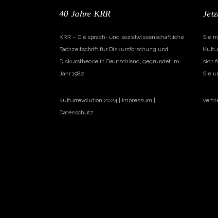
40 Jahre KRR
Jetz
KRR – Die sprach- und sozialwissenschaftliche
Sie m
Fachzeitschrift für Diskursforschung und
Kultu
Diskurstheorie in Deutschland, gegründet im
sich 
Jahr 1982.
Sie u
kulturrevolution 2024 |
Impressum
|
vertr
Datenschutz