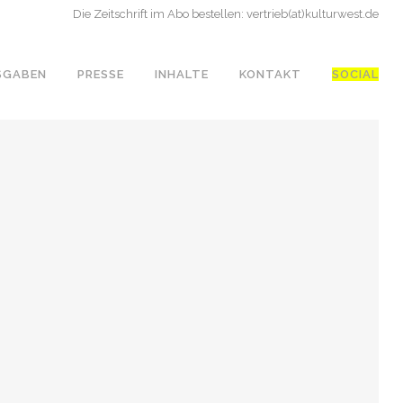
Die Zeitschrift im Abo bestellen: vertrieb(at)kulturwest.de
SGABEN
PRESSE
INHALTE
KONTAKT
SOCIAL
NGSKRISE“? DIE GROSSE D
 AUS DEN UNTEREN N