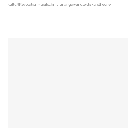
kultuRRevolution – zeitschrift für angewandte diskurstheorie
„ABSTIEG“ UM EINE
NORMALITÄTSKLASSE KONKRET: