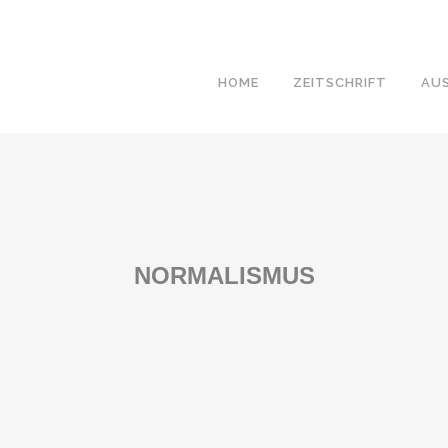
HOME
ZEITSCHRIFT
AU
NORMALISMUS
„ERFOLG“ DER BUNDESWEHR IN
„FLÜCHTLI
AFGHANISTAN: DIE DEUTSCHE
ESERTION